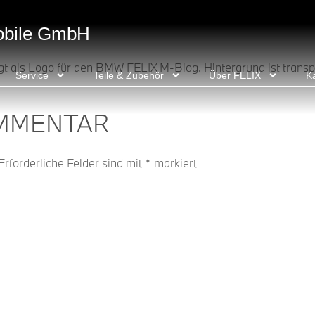
obile GmbH
 als Logo für den BMW FELIX M-Blog. Hintergrund ist transp
Service
Teile & Zubehör
Über FELIX
Ka
OMMENTAR
Erforderliche Felder sind mit
*
markiert