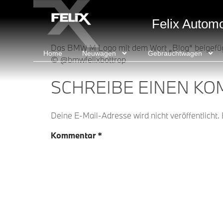
springen
Felix Autom
Das BMW M Logo mit dem Wort „Blog“ beigefügt
Home
Neuwagen
Gebrauchtwagen
© @bmwfelixbottrop
SCHREIBE EINEN K
Deine E-Mail-Adresse wird nicht veröffentlicht.
Kommentar
*