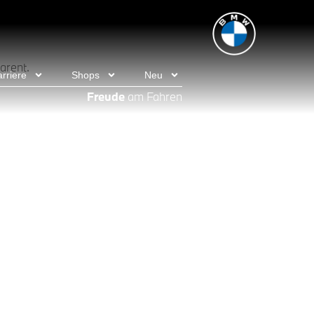
arent.
rriere
Shops
Neu
Freude
am Fahren