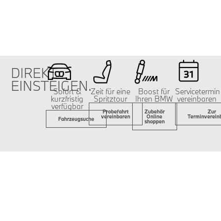
DIREKT
EINSTEIGEN.
Sofort &
Zeit für eine
Boost für
Servicetermin
kurzfristig
Spritztour
Ihren BMW
vereinbaren
verfügbar
Probefahrt
Zubehör
Zur
vereinbaren
Online
Terminverein
Fahrzeugsuche
shoppen