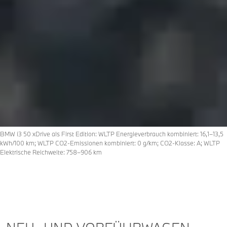
BMW i3 50 xDrive als First Edition: WLTP Energieverbrauch kombiniert: 16,1–13,5
kWh/100 km; WLTP CO2-Emissionen kombiniert: 0 g/km; CO2-Klasse: A; WLTP
Elektrische Reichweite: 758–906 km