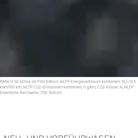
BMW i3 50 xDrive als First Edition: WLTP Energieverbrauch kombiniert: 16,1–13,5
kWh/100 km; WLTP CO2-Emissionen kombiniert: 0 g/km; CO2-Klasse: A; WLTP
Elektrische Reichweite: 758–906 km