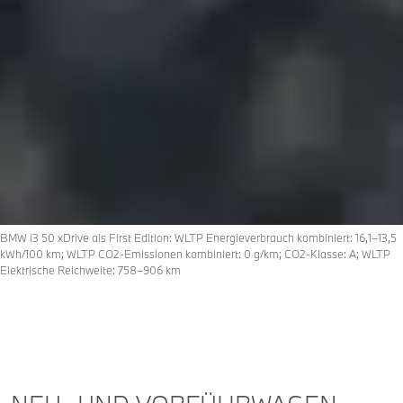
BMW i3 50 xDrive als First Edition: WLTP Energieverbrauch kombiniert: 16,1–13,5
kWh/100 km; WLTP CO2-Emissionen kombiniert: 0 g/km; CO2-Klasse: A; WLTP
Elektrische Reichweite: 758–906 km