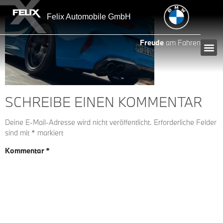
Inhalt
springen
Felix Automobile GmbH
Freude
am Fahren
SCHREIBE EINEN KOMMENTAR
Deine E-Mail-Adresse wird nicht veröffentlicht.
Erforderliche Felder
sind mit
*
markiert
Kommentar
*