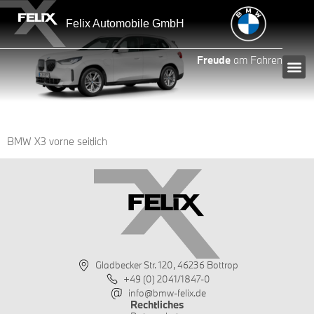
Inhalt
springen
Felix Automobile GmbH
Freude
am Fahren
BMW X3 vorne seitlich
Gladbecker Str. 120, 46236 Bottrop
+49 (0) 2041/1847-0
info@bmw-felix.de
Rechtliches