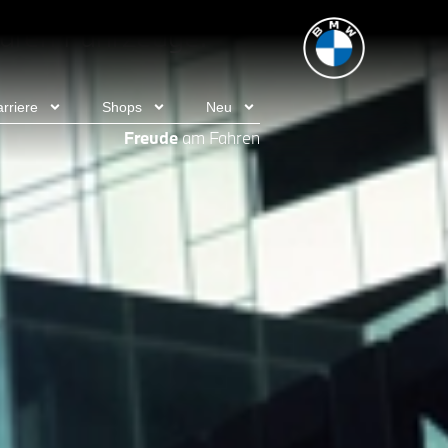
ügbaren Fahrzeuge.
rriere
Shops
Neu
Freude
am Fahren