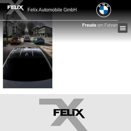
Inhalt
springen
Felix Automobile GmbH
Freude
am Fahren