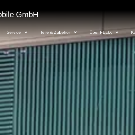
obile GmbH
Service
Teile & Zubehör
Über FELIX
Ka