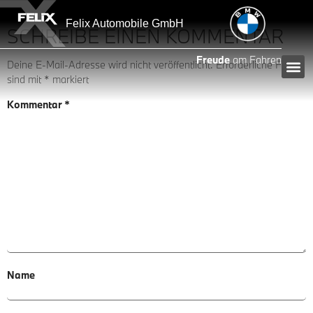
Inhalt
AGBs M Driving Exp.
springen
Felix Automobile GmbH
SCHREIBE EINEN KOMMENTAR
Freude
am Fahren
Deine E-Mail-Adresse wird nicht veröffentlicht.
Erforderliche Felder
sind mit
*
markiert
Kommentar
*
Name