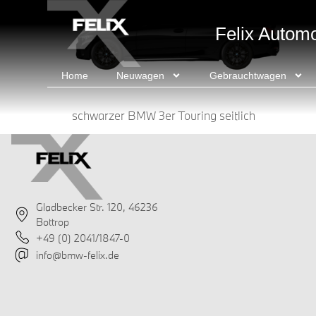
springen
Felix Autom
Home
Neuwagen
Gebrauchtwagen
schwarzer BMW 3er Touring seitlich
Gladbecker Str. 120, 46236
Bottrop
+49 (0) 2041/1847-0
info@bmw-felix.de