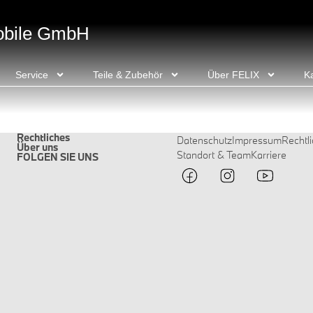
obile GmbH
Service
Teile & Zubehör
Über FELIX
Ka
Rechtliches
Datenschutz
Impressum
Rechtl
Über uns
Standort & Team
Karriere
FOLGEN SIE UNS