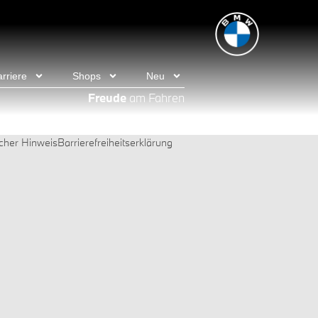
rriere
Shops
Neu
Freude
am Fahren
icher Hinweis
Barrierefreiheitserklärung