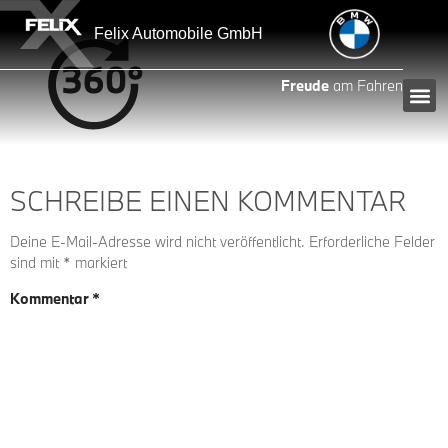
Inhalt
springen
Felix Automobile GmbH
Freude
am Fahren
SCHREIBE EINEN KOMMENTAR
Deine E-Mail-Adresse wird nicht veröffentlicht.
Erforderliche Felder
sind mit
*
markiert
Kommentar
*