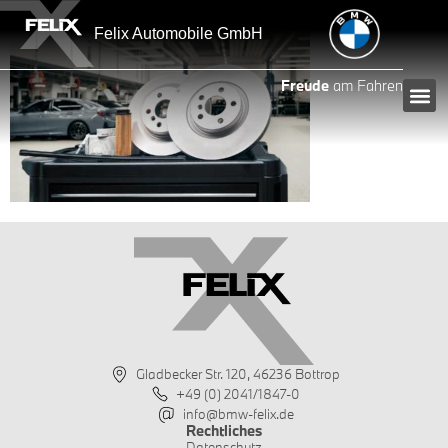
Inhalt
springen
Felix Automobile GmbH
Freude
am Fahren
Gladbecker Str. 120, 46236 Bottrop
+49 (0) 2041/1847-0
info@bmw-felix.de
Rechtliches
Datenschutz