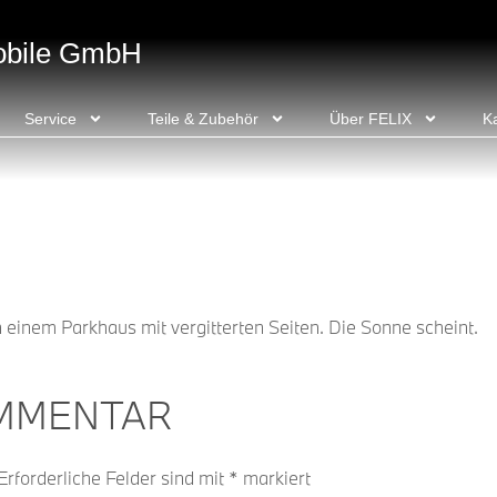
obile GmbH
Service
Teile & Zubehör
Über FELIX
Ka
 einem Parkhaus mit vergitterten Seiten. Die Sonne scheint.
OMMENTAR
Erforderliche Felder sind mit
*
markiert