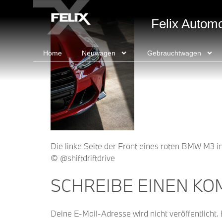
springen
Felix Autom
Home
Neuwagen
Gebrauchtwagen
Die linke Seite der Front eines roten BMW M3 in
© @shiftdriftdrive
SCHREIBE EINEN K
Deine E-Mail-Adresse wird nicht veröffentlicht.