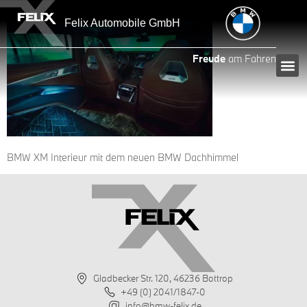
Inhalt
springen
Felix Automobile GmbH
Freude
am Fahren
BMW XM Interieur mit dem neuen BMW Dachhimmel
Gladbecker Str. 120, 46236 Bottrop
+49 (0) 2041/1847-0
info@bmw-felix.de