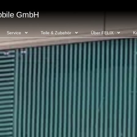
obile GmbH
Service
Teile & Zubehör
Über FELIX
Ka